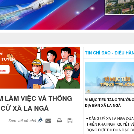
TIN CHỈ ĐẠO - ĐIỀU HÀ
M LÀM VIỆC VÀ THÔNG
VÌ MỤC TIÊU TĂNG TRƯỞN
ĐỊA BÀN XÃ LA NGÀ
 CỬ XÃ LA NGÀ
ĐẢNG UỶ XÃ LA NGÀ QUÁN
Xem với cỡ chữ
TRIỂN KHAI NGHỊ QUYẾT V
ĐỘNG ĐỢT THI ĐUA ĐẶC BI