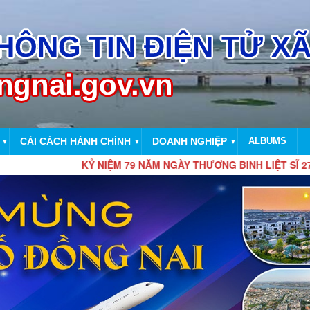
CẢI CÁCH HÀNH CHÍNH
DOANH NGHIỆP
ALBUMS
▼
▼
▼
KỶ NIỆM 79 NĂM NGÀY THƯƠNG BINH LIỆT SĨ 27/7/1947 – 2