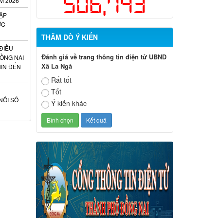
506,743
M 2026
ẬP
ỰC
THĂM DÒ Ý KIẾN
ĐIỀU
Đánh giá về trang thông tin điện tử UBND
ỒNG NAI
Xã La Ngà
HÌN ĐẾN
Rất tốt
Tốt
NỐI SỐ
Ý kiến khác