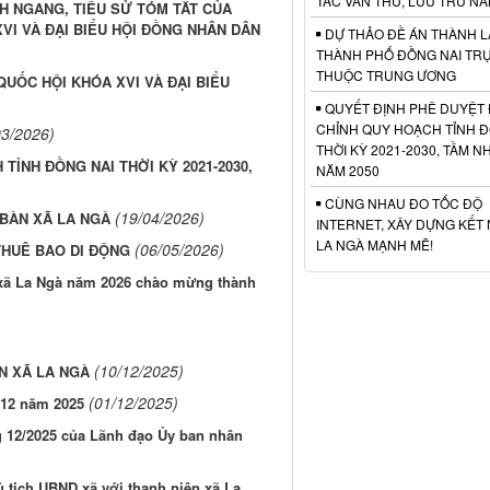
TÁC VĂN THƯ, LƯU TRỮ NĂ
H NGANG, TIỂU SỬ TÓM TẮT CỦA
VI VÀ ĐẠI BIỂU HỘI ĐỒNG NHÂN DÂN
DỰ THẢO ĐỀ ÁN THÀNH L
THÀNH PHỐ ĐỒNG NAI TR
THUỘC TRUNG ƯƠNG
QUỐC HỘI KHÓA XVI VÀ ĐẠI BIỂU
QUYẾT ĐỊNH PHÊ DUYỆT 
CHỈNH QUY HOẠCH TỈNH Đ
03/2026)
THỜI KỲ 2021-2030, TẦM N
TỈNH ĐỒNG NAI THỜI KỲ 2021-2030,
NĂM 2050
CÙNG NHAU ĐO TỐC ĐỘ
(19/04/2026)
 BÀN XÃ LA NGÀ
INTERNET, XÂY DỰNG KẾT 
LA NGÀ MẠNH MẼ!
(06/05/2026)
THUÊ BAO DI ĐỘNG
 xã La Ngà năm 2026 chào mừng thành
(10/12/2025)
N XÃ LA NGÀ
(01/12/2025)
 12 năm 2025
g 12/2025 của Lãnh đạo Ủy ban nhân
 tịch UBND xã với thanh niên xã La