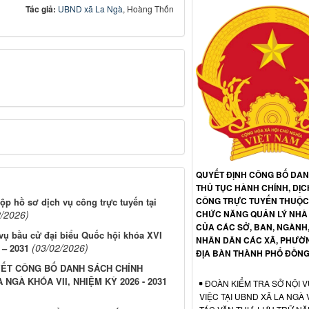
Tác giả:
UBND xã La Ngà
, Hoàng Thốn
QUYẾT ĐỊNH CÔNG BỐ DA
THỦ TỤC HÀNH CHÍNH, DỊC
CÔNG TRỰC TUYẾN THUỘC 
ộp hồ sơ dịch vụ công trực tuyến tại
CHỨC NĂNG QUẢN LÝ NHÀ
2/2026)
CỦA CÁC SỞ, BAN, NGÀNH
 vụ bầu cử đại biểu Quốc hội khóa XVI
NHÂN DÂN CÁC XÃ, PHƯỜ
(03/02/2026)
 – 2031
ĐỊA BÀN THÀNH PHỐ ĐỒNG
YẾT CÔNG BỐ DANH SÁCH CHÍNH
GÀ KHÓA VII, NHIỆM KỲ 2026 - 2031
ĐOÀN KIỂM TRA SỞ NỘI V
VIỆC TẠI UBND XÃ LA NGÀ