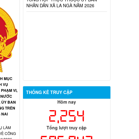
NH MỤC
H VỤ
PHẠM VI,
THỐNG KÊ TRUY CẬP
 NƯỚC
Hôm nay
, ỦY BAN
NG TRÊN
2,254
 NAI
Tổng lượt truy cập
Ụ LÀM
 VỀ CÔNG