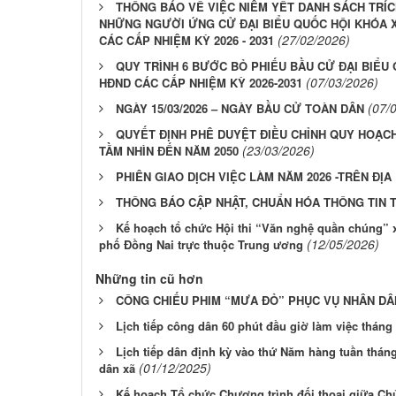
THÔNG BÁO VỀ VIỆC NIÊM YẾT DANH SÁCH TRÍC
NHỮNG NGƯỜI ỨNG CỬ ĐẠI BIỂU QUỐC HỘI KHÓA X
(27/02/2026)
CÁC CẤP NHIỆM KỲ 2026 - 2031
QUY TRÌNH 6 BƯỚC BỎ PHIẾU BẦU CỬ ĐẠI BIỂU 
(07/03/2026)
HĐND CÁC CẤP NHIỆM KỲ 2026-2031
(07/
NGÀY 15/03/2026 – NGÀY BẦU CỬ TOÀN DÂN
QUYẾT ĐỊNH PHÊ DUYỆT ĐIỀU CHỈNH QUY HOẠCH 
(23/03/2026)
TẦM NHÌN ĐẾN NĂM 2050
PHIÊN GIAO DỊCH VIỆC LÀM NĂM 2026 -TRÊN ĐỊA
THÔNG BÁO CẬP NHẬT, CHUẨN HÓA THÔNG TIN 
Kế hoạch tổ chức Hội thi “Văn nghệ quần chúng”
(12/05/2026)
phố Đồng Nai trực thuộc Trung ương
Những tin cũ hơn
CÔNG CHIẾU PHIM “MƯA ĐỎ” PHỤC VỤ NHÂN DÂ
Lịch tiếp công dân 60 phút đầu giờ làm việc tháng
Lịch tiếp dân định kỳ vào thứ Năm hàng tuần thán
(01/12/2025)
dân xã
Kế hoạch Tổ chức Chương trình đối thoại giữa Chủ