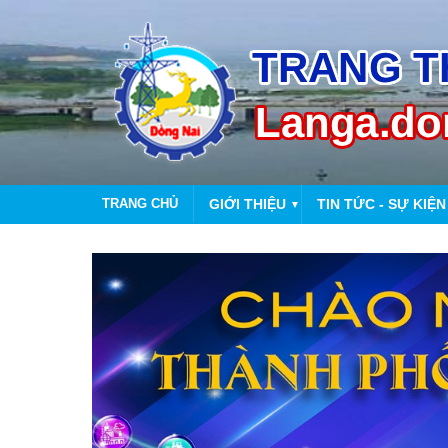
TRANG CHỦ
GIỚI THIỆU
TIN TỨC - SỰ KIỆN
▼