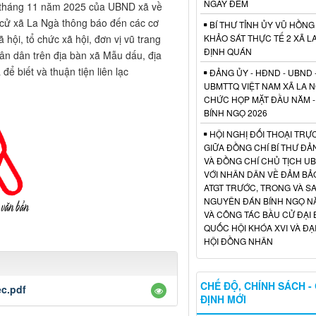
NGÀY ĐÊM
áng 11 năm 2025 của UBND xã về
 cử xã La Ngà thông báo đến các cơ
BÍ THƯ TỈNH ỦY VŨ HỒNG
KHẢO SÁT THỰC TẾ 2 XÃ L
ã hội, tổ chức xã hội, đơn vị vũ trang
ĐỊNH QUÁN
ân dân trên địa bàn xã Mẫu dấu, địa
để biết và thuận tiện liên lạc
ĐẢNG ỦY - HĐND - UBND 
UBMTTQ VIỆT NAM XÃ LA 
CHỨC HỌP MẶT ĐẦU NĂM -
BÍNH NGỌ 2026
HỘI NGHỊ ĐỐI THOẠI TRỰC
GIỮA ĐỒNG CHÍ BÍ THƯ ĐẢ
VÀ ĐỒNG CHÍ CHỦ TỊCH U
VỚI NHÂN DÂN VỀ ĐẢM BẢO
ATGT TRƯỚC, TRONG VÀ S
NGUYÊN ĐÁN BÍNH NGỌ N
VÀ CÔNG TÁC BẦU CỬ ĐẠI 
QUỐC HỘI KHÓA XVI VÀ ĐẠI
HỘI ĐỒNG NHÂN
CHẾ ĐỘ, CHÍNH SÁCH -
c.pdf
ĐỊNH MỚI