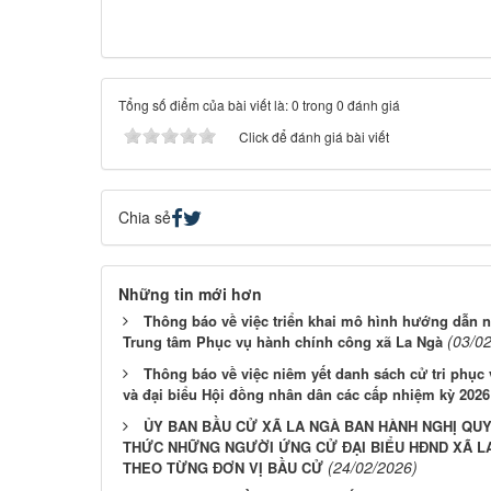
Tổng số điểm của bài viết là: 0 trong 0 đánh giá
Click để đánh giá bài viết
Chia sẻ
Những tin mới hơn
Thông báo về việc triển khai mô hình hướng dẫn n
(03/0
Trung tâm Phục vụ hành chính công xã La Ngà
Thông báo về việc niêm yết danh sách cử tri phục
và đại biểu Hội đồng nhân dân các cấp nhiệm kỳ 2026
ỦY BAN BẦU CỬ XÃ LA NGÀ BAN HÀNH NGHỊ QU
THỨC NHỮNG NGƯỜI ỨNG CỬ ĐẠI BIỂU HĐND XÃ LA N
(24/02/2026)
THEO TỪNG ĐƠN VỊ BẦU CỬ