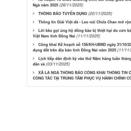
(26/11/2025)
Ngà năm 2025
(20/11/2025)
THÔNG BÁO TUYỂN DỤNG
Thông tin Giải Việt dã - Leo núi Chứa Chan mở rộn
Lời kêu gọi ủng hộ đồng bào bị thiệt hại do cơn b
(11/11/2025)
Việt Nam tỉnh Đồng Nai
Công khai Kế hoạch số 156/KH-UBND ngày 31/10/20
(11/11
dụng đất trên địa bàn tỉnh Đồng Nai năm 2025
Lịch tiếp dân định kỳ vào thứ Năm hàng tuần thán
(03/11/2025)
dân xã
XÃ LA NGÀ THÔNG BÁO CÔNG KHAI THÔNG TIN 
CÔNG TÁC TẠI TRUNG TÂM PHỤC VỤ HÀNH CHÍNH C