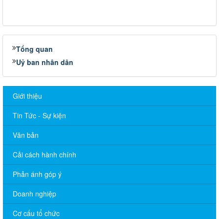
Tổng quan
Uỷ ban nhân dân
Giới thiệu
Tin Tức - Sự kiện
Văn bản
Cải cách hành chính
LỊCH CÔNG TÁC TUẦN CỦA LÃNH ĐẠO UBND XÃ (Từ ngày
03/8/2026 đến ngày 08/8/2026)
Phản ánh góp ý
CHƯƠNG TRÌNH LÀM VIỆC TUẦN CỦA THƯỜNG TRỰC
Doanh nghiệp
ĐẢNG ỦY (Từ ngày 03/8/2026 đến 07/8/2026)
Cơ cấu tổ chức
LỊCH CÔNG TÁC TUẦN CỦA LÃNH ĐẠO UBND XÃ (Từ ngày