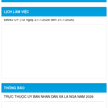
27/7/2026 đến ngày 01/8/2026)
LỊCH LÀM VIỆC
CHƯƠNG TRÌNH LÀM VIỆC TUẦN CỦA THƯỜNG TRỰC
ĐẢNG ỦY (Từ ngày 27/7/2026 đến 31/7/2026)
NỘP THUẾ ĐẤT PHI NÔNG NGHIỆP NĂM 2026 TRÊN ỨNG
DỤNG eTAX MOBILE – NHANH CHÓNG, TIỆN LỢI, MỌI LÚC
MỌI NƠI!
THÔNG TIN TUYỂN DỤNG LAO ĐỘNG THÁNG 08 – NĂM
2026
TRUNG TÂM DỊCH VỤ VIỆC LÀM THÀNH PHỐ ĐỒNG NAI
THÔNG BÁO TUYỂN DỤNG THÁNG 8/2026
DANH SÁCH THÍ SINH ĐỦ ĐIỀU KIỆN DỰ TUYỂN VÒNG 2 KỲ
THÔNG BÁO
TUYỂN DỤNG VIÊN CHỨC TRUNG TÂM DỊCH VỤ TỔNG HỢP
TRỰC THUỘC ỦY BAN NHÂN DÂN XÃ LA NGÀ NĂM 2026