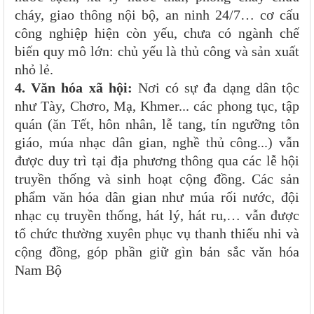
cháy, giao thông nội bộ, an ninh 24/7… cơ cấu
công nghiệp hiện còn yếu, chưa có ngành chế
biến quy mô lớn: chủ yếu là thủ công và sản xuất
nhỏ lẻ.
4. Văn hóa xã hội:
N
ơi có sự đa dạng dân tộc
như Tày, Chơro, Mạ, Khmer... các phong tục, tập
quán (ăn Tết, hôn nhân, lễ tang, tín ngưỡng tôn
giáo, múa nhạc dân gian, nghề thủ công...) vẫn
được duy trì tại địa phương thông qua các lễ hội
truyền thống và sinh hoạt cộng đồng. Các sản
phẩm văn hóa dân gian như múa rối nước, đội
nhạc cụ truyền thống, hát lý, hát ru,… vẫn được
tổ chức thường xuyên phục vụ thanh thiếu nhi và
cộng đồng, góp phần giữ gìn bản sắc văn hóa
Nam Bộ