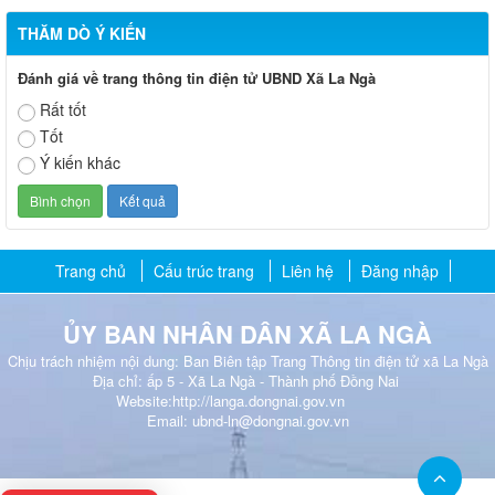
THĂM DÒ Ý KIẾN
Đánh giá về trang thông tin điện tử UBND Xã La Ngà
Rất tốt
Tốt
Ý kiến khác
Trang chủ
Cấu trúc trang
Liên hệ
Đăng nhập
ỦY BAN NHÂN DÂN XÃ
LA NGÀ
Chịu trách nhiệm nội dung: Ban Biên tập Trang Thông tin điện tử xã La Ngà
Địa chỉ: ấp 5 - Xã La Ngà - Thành phố Đồng Nai
Website:http://langa.dongnai.gov.vn
Email: ubnd-ln@dongnai.gov.vn​