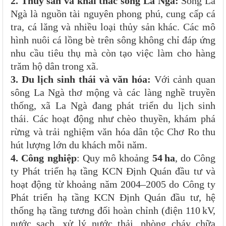
2. Thủy sản và khai thác sông La Ngà:
Sông La
Ngà là nguồn tài nguyên phong phú, cung cấp cá
tra, cá lăng và nhiều loại thủy sản khác. Các mô
hình nuôi cá lồng bè trên sông không chỉ đáp ứng
nhu cầu tiêu thụ mà còn tạo việc làm cho hàng
trăm hộ dân trong xã.
3. Du lịch sinh thái và văn hóa:
Với cảnh quan
sông La Ngà thơ mộng và các làng nghề truyền
thống, xã La Ngà đang phát triển du lịch sinh
thái. Các hoạt động như chèo thuyền, khám phá
rừng và trải nghiệm văn hóa dân tộc Chơ Ro thu
hút lượng lớn du khách mỗi năm.
4. Công nghiệp
: Quy mô khoảng
54 ha
, do Công
ty Phát triển hạ tầng KCN Định Quán đầu tư và
hoạt động từ khoảng năm 2004–2005 do Công ty
Phát triển hạ tầng KCN Định Quán đầu tư, hệ
thống hạ tầng tương đối hoàn chỉnh (điện 110 kV,
nước sạch, xử lý nước thải, phòng cháy chữa