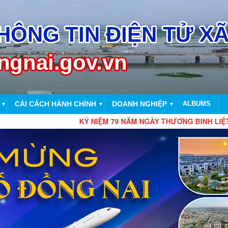
CẢI CÁCH HÀNH CHÍNH
DOANH NGHIỆP
ALBUMS
▼
▼
▼
KỶ NIỆM 79 NĂM NGÀY THƯƠNG BINH LIỆT SĨ 27/7/1947