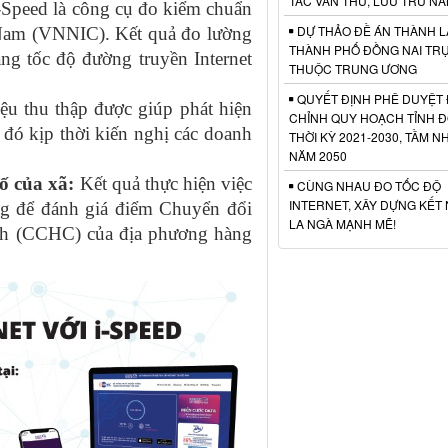
TÁC VĂN THƯ, LƯU TRỮ NĂ
-Speed là công cụ đo kiểm chuẩn
DỰ THẢO ĐỀ ÁN THÀNH L
t Nam (VNNIC). Kết quả đo lường
THÀNH PHỐ ĐỒNG NAI TR
ạng tốc độ đường truyền Internet
THUỘC TRUNG ƯƠNG
QUYẾT ĐỊNH PHÊ DUYỆT 
ệu thu thập được giúp phát hiện
CHỈNH QUY HOẠCH TỈNH Đ
ừ đó kịp thời kiến nghị các doanh
THỜI KỲ 2021-2030, TẦM N
NĂM 2050
ố của xã:
Kết quả thực hiện việc
CÙNG NHAU ĐO TỐC ĐỘ
INTERNET, XÂY DỰNG KẾT 
ng để đánh giá điểm Chuyển đổi
LA NGÀ MẠNH MẼ!
nh (CCHC) của địa phương hàng