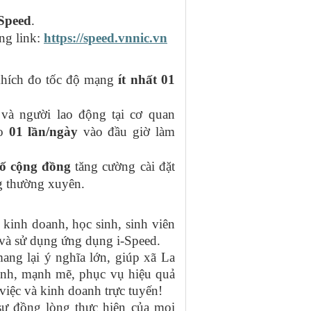
-Speed
.
ờng link:
https://speed.vnnic.vn
khích đo tốc độ mạng
ít nhất 01
và người lao động tại cơ quan
đo
01 lần/ngày
vào đầu giờ làm
số cộng đồng
tăng cường cài đặt
g thường xuyên.
 kinh doanh, học sinh, sinh viên
i và sử dụng ứng dụng i-Speed.
lại ý nghĩa lớn, giúp xã La
định, mạnh mẽ, phục vụ hiệu quả
việc và kinh doanh trực tuyến!
đồng lòng thực hiện của mọi