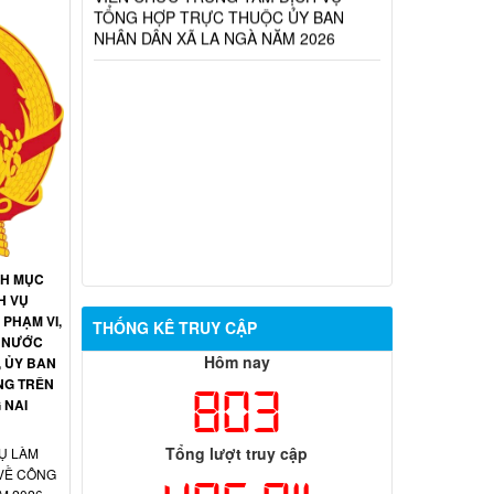
NH MỤC
H VỤ
PHẠM VI,
THỐNG KÊ TRUY CẬP
 NƯỚC
Hôm nay
, ỦY BAN
NG TRÊN
803
 NAI
Tổng lượt truy cập
Ụ LÀM
 VỀ CÔNG