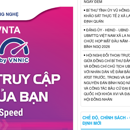
NGÀY ĐÊM
BÍ THƯ TỈNH ỦY VŨ HỒNG
KHẢO SÁT THỰC TẾ 2 XÃ L
ĐỊNH QUÁN
ĐẢNG ỦY - HĐND - UBND 
UBMTTQ VIỆT NAM XÃ LA 
CHỨC HỌP MẶT ĐẦU NĂM -
BÍNH NGỌ 2026
HỘI NGHỊ ĐỐI THOẠI TRỰC
GIỮA ĐỒNG CHÍ BÍ THƯ ĐẢ
VÀ ĐỒNG CHÍ CHỦ TỊCH U
VỚI NHÂN DÂN VỀ ĐẢM BẢO
ATGT TRƯỚC, TRONG VÀ S
NGUYÊN ĐÁN BÍNH NGỌ N
VÀ CÔNG TÁC BẦU CỬ ĐẠI 
QUỐC HỘI KHÓA XVI VÀ ĐẠI
HỘI ĐỒNG NHÂN
CHẾ ĐỘ, CHÍNH SÁCH -
ĐỊNH MỚI