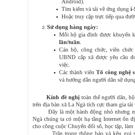
Android).
Tìm kiếm và tải về ứng dụng
i
Hoặc truy cập trực tiếp qua đư
Sử dụng hàng ngày:
Mỗi hộ gia đình được khuyến 
lần/tuần
.
Cán bộ, công chức, viên chức 
UBND cấp xã được yêu cầu 
việc.
Các thành viên
Tổ công nghệ 
và hướng dẫn người dân sử dụn
Kính đề nghị
toàn thể người dân, hộ
trên địa bàn xã La Ngà tích cực tham gia tả
Đây là một hành động nhỏ nhưng mang 
Ngà chúng ta có một hạ tầng Internet ổn 
cho công cuộc Chuyển đổi số, học tập, làm 
Trân trọng thông báo và kêu gọi sự 