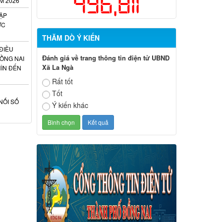
496,811
M 2026
ẬP
ỰC
THĂM DÒ Ý KIẾN
ĐIỀU
Đánh giá về trang thông tin điện tử UBND
ỒNG NAI
Xã La Ngà
HÌN ĐẾN
Rất tốt
Tốt
NỐI SỐ
Ý kiến khác