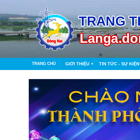
TRANG CHỦ
GIỚI THIỆU
TIN TỨC - SỰ KIỆN
▼