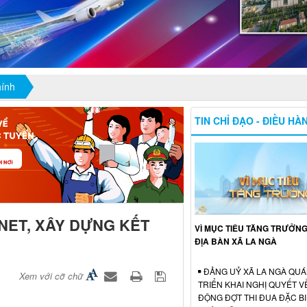
hính
TIN CHỈ ĐẠO - ĐIỀU HÀ
NET, XÂY DỰNG KẾT
VÌ MỤC TIÊU TĂNG TRƯỞN
ĐỊA BÀN XÃ LA NGÀ
ĐẢNG UỶ XÃ LA NGÀ QUÁN
Xem với cỡ chữ
TRIỂN KHAI NGHỊ QUYẾT V
ĐỘNG ĐỢT THI ĐUA ĐẶC BI