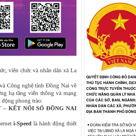
ức, viên chức và nhân dân xã La
QUYẾT ĐỊNH CÔNG BỐ DA
THỦ TỤC HÀNH CHÍNH, DỊC
 Công nghệ tỉnh Đồng Nai về
CÔNG TRỰC TUYẾN THUỘC 
ượng hạ tầng viễn thông và mạng
CHỨC NĂNG QUẢN LÝ NHÀ
CỦA CÁC SỞ, BAN, NGÀNH
t động phong trào:
NHÂN DÂN CÁC XÃ, PHƯỜ
 – KẾT NỐI SỐ ĐỒNG NAI
ĐỊA BÀN THÀNH PHỐ ĐỒNG
ernet
i-Speed
là hành động thiết
ĐOÀN KIỂM TRA SỞ NỘI V
VIỆC TẠI UBND XÃ LA NGÀ