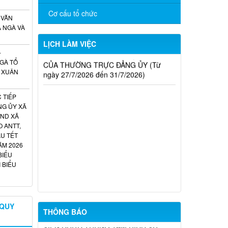
ĐẠO UBND XÃ (Từ ngày 27/7/2026 đến
Cơ cấu tổ chức
ngày 01/8/2026)
 VĂN
A NGÀ VÀ
CHƯƠNG TRÌNH LÀM VIỆC TUẦN
LỊCH LÀM VIỆC
CỦA THƯỜNG TRỰC ĐẢNG ỦY (Từ
-
ngày 27/7/2026 đến 31/7/2026)
NGÀ TỔ
NỘP THUẾ ĐẤT PHI NÔNG NGHIỆP
 XUÂN
NĂM 2026 TRÊN ỨNG DỤNG eTAX
MOBILE – NHANH CHÓNG, TIỆN LỢI,
 TIẾP
MỌI LÚC MỌI NƠI!
NG ỦY XÃ
BND XÃ
THÔNG TIN TUYỂN DỤNG LAO
 ANTT,
ĐỘNG THÁNG 08 – NĂM 2026
AU TẾT
ĂM 2026
TRUNG TÂM DỊCH VỤ VIỆC LÀM
BIỂU
THÀNH PHỐ ĐỒNG NAI THÔNG BÁO
 BIỂU
TUYỂN DỤNG THÁNG 8/2026
DANH SÁCH THÍ SINH ĐỦ ĐIỀU KIỆN
DỰ TUYỂN VÒNG 2 KỲ TUYỂN DỤNG
 QUY
VIÊN CHỨC TRUNG TÂM DỊCH VỤ
THÔNG BÁO
TỔNG HỢP TRỰC THUỘC ỦY BAN
NHÂN DÂN XÃ LA NGÀ NĂM 2026